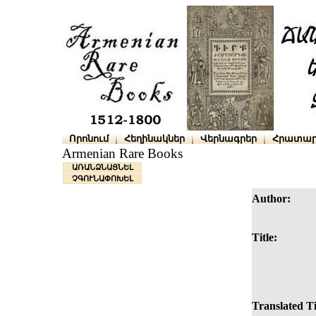
Որոնում
Հեղինակներ
Վերնագրեր
Հրատար
Armenian Rare Books
ԱՌԱՆՁՆԱՑՆԵԼ
ՉԳՈՒՆԱՓՈԽԵԼ
Author:
Title:
Translated Ti