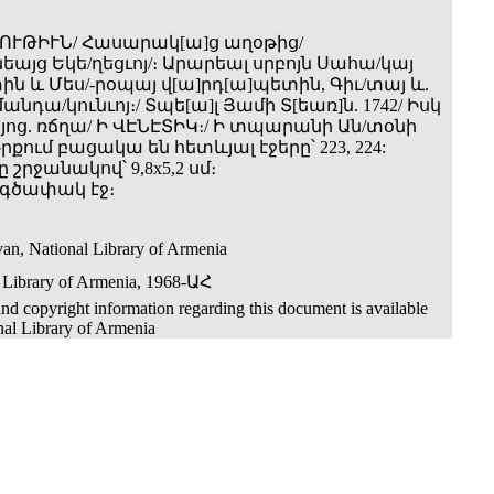
ՈՒԹԻՒՆ/ Հասարակ[ա]ց աղօթից/
այց Եկե/ղեցւոյ/։ Արարեալ սրբոյն Սահա/կայ
ն և Մես/-րօպայ վ[ա]րդ[ա]պետին, Գիւ/տայ և.
անդա/կունւոյ։/ Տպե[ա]լ Յամի Տ[եառ]ն. 1742/ Իսկ
այոց. ռճղա/ Ի ՎԷՆԷՏԻԿ։/ Ի տպարանի Ան­/տօնի
Գրքում բացակա են հետևյալ էջերը՝ 223, 224:
 շրջանակով՝ 9,8x5,2 սմ։
4) գծափակ էջ։
an, National Library of Armenia
 Library of Armenia, 1968-ԱՀ
nd copyright information regarding this document is available
nal Library of Armenia