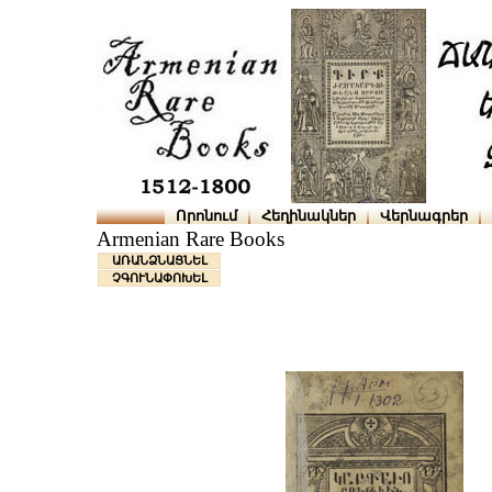
Որոնում
Հեղինակներ
Վերնագրեր
Armenian Rare Books
ԱՌԱՆՁՆԱՑՆԵԼ
ՉԳՈՒՆԱՓՈԽԵԼ