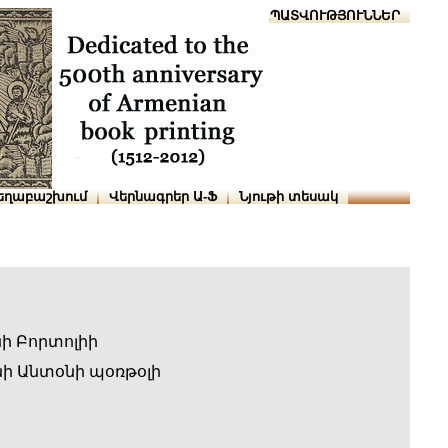
Տուն
Օգնություն
ՆԱԽԱՊԱՏՎՈՒԹՅՈՒՆՆԵՐ
եղաբաշխում
Վերնագրեր Ա-Ֆ
Նյութի տեսակ
ի Բորտոլիի
ի Անտօնի պօռթօլի