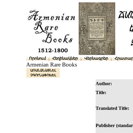
Որոնում
Հեղինակներ
Վերնագրեր
Հրատար
Armenian Rare Books
ԱՌԱՆՁՆԱՑՆԵԼ
ՉԳՈՒՆԱՓՈԽԵԼ
Author:
Title:
Translated Title:
Publisher (standar