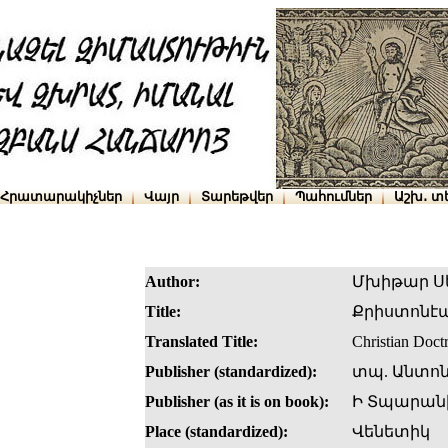
Հրատարակիչներ
Վայր
Տարեթվեր
Պահումներ
Աշխ․ տ
Author:
Մխիթար Ս
Title:
Քրիստոնէ
Translated Title:
Christian Doct
Publisher (standardized):
տպ. Անտոն
Publisher (as it is on book):
Ի Տպարանի
Place (standardized):
Վենետիկ