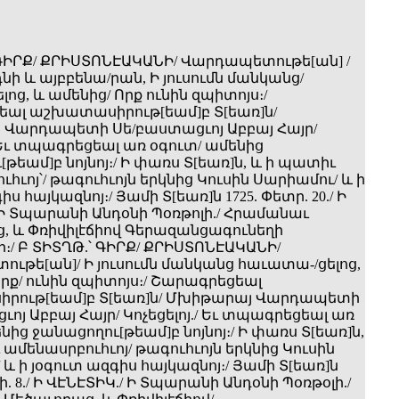
 ԳԻՐՔ/ ՔՐԻՍՏՈՆԷԱԿԱՆԻ/ Վարդապետութե[ան] /
դնի և այբբենա/րան, Ի յուսումն մանկանց/
ց, և ամենից/ Որք ունին զպիտոյս։/
ալ աշխատասիրութ[եամ]բ Տ[եառ]ն/
Վարդապետի Սե­/բաստացւոյ Աբբայ Հայր/
/ Եւ տպագրեցեալ առ օգուտ/ ամենից
թեամ]բ նոյնոյ։/ Ի փառս Տ[եառ]ն, և ի պատիւ
հւոյ՝/ թագուհւոյն երկնից Կուսին Սարիամու/ և ի
ս հայկազնոյ։/ Յամի Տ[եառ]ն 1725. Փետր. 20./ Ի
 Ի Տպարանի Անդօնի Պօռթոլի./ Հրամանաւ
, և Փռիվիլէճիով Գերազանցագունեղի
։/ Բ ՏԻՏՂԹ.՝ ԳԻՐՔ/ ՔՐԻՍՏՈՆԷԱԿԱՆԻ/
ւթե[ան]/ Ի յուսումն մանկանց հաւատա-/ցելոց,
րք/ ունին զպիտոյս։/ Շարագրեցեալ
րութ[եամ]բ Տ[եառ]ն/ Մխիթարայ Վարդապետի
ւոյ Աբբայ Հայր/ Կոչեցելոյ./ Եւ տպագրեցեալ առ
նից ջանացողու[թեամ]բ նոյնոյ։/ Ի փառս Տ[եառ]ն,
ամենասրբուհւոյ/ թագուհւոյն երկնից Կուսին
և ի յօգուտ ազգիս հայկազնոյ։/ Յամի Տ[եառ]ն
ի. 8./ Ի ՎԷՆԷՏԻԿ./ Ի Տպարանի Անդօնի Պօռթօլի./