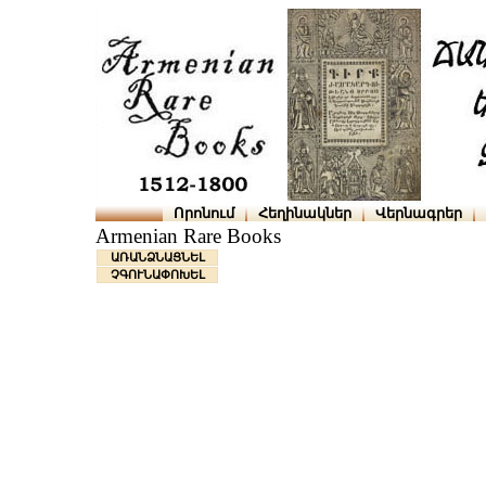
Որոնում
Հեղինակներ
Վերնագրեր
Armenian Rare Books
ԱՌԱՆՁՆԱՑՆԵԼ
ՉԳՈՒՆԱՓՈԽԵԼ