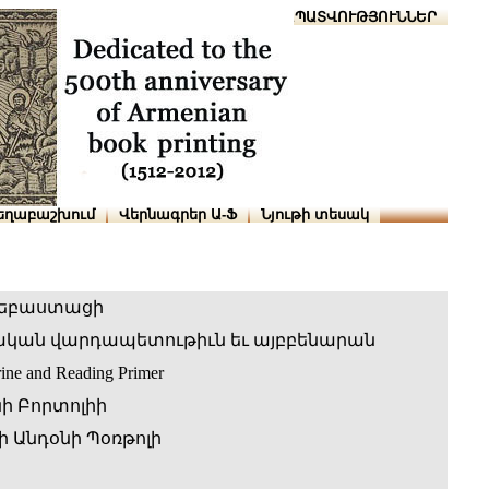
Տուն
Օգնություն
ՆԱԽԱՊԱՏՎՈՒԹՅՈՒՆՆԵՐ
եղաբաշխում
Վերնագրեր Ա-Ֆ
Նյութի տեսակ
եբաստացի
ական վարդապետութիւն եւ այբբենարան
rine and Reading Primer
ի Բորտոլիի
 Անդօնի Պօռթոլի