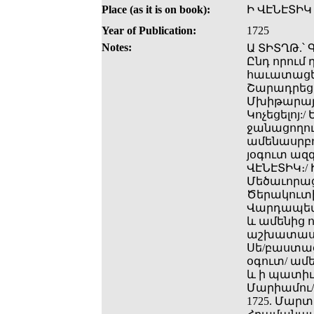
Place (as it is on book):
Ի ՎԷՆԷՏԻԿ
Year of Publication:
1725
Notes:
Ա ՏԻՏՂԹ.՝
Ընդ որում 
հաւատացելո
Շարադրեցե
Մխիթարայ 
Կոչեցելոյ:
ջանացողու[
ամենասրբու
յօգուտ ազգի
ՎԷՆԷՏԻԿ։/
Մեծաւորաց
Ծերակուտի
Վարդապետո
և ամենից ո
աշխատասի
Սե­/բաստաց
օգուտ/ ամե
և ի պատիւ 
Մարիամու/ 
1725. Մարտ