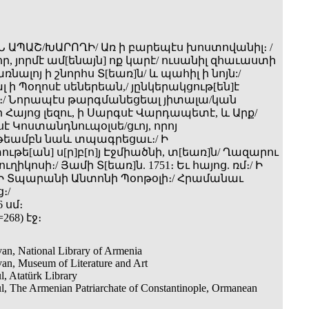
 ԱՊԱՇ/ԽԱՐՈՂԻ/ Առ ի բարեպէս խոստովանիլ։ /
ր, յորմէ ամ[ենայն] ոք կարէ/ ուսանիլ զհաւաստի
նալոյ ի շնորհս Տ[եառ]ն/ և պահիլ ի նոյն:/
ի Պօղոսէ սեներեան,/ յընկերակցութ[են]է
։/ Նորապէս թարգմանեցեալ յիտալա/կան
 Հայոց լեզու, ի Սարգսէ Վարդապետէ, և Արք/
 Կոստանդնուպօլսե/ցւոյ, որոյ
եամբն նաև տպագրեցաւ։/ Ի
թե[ան] ս[ր]բ[ո]յ Էջմիածնի, տ[եառ]ն/ Ղազարու
ղիկոսի։/ Յամի Տ[եառ]ն. 1751։ Եւ հայոց. ռմ։/ Ի
 Ի Տպարանի Անտոնի Պօոթօլի։/ Հրամանաւ
։/
6 սմ։
=268) էջ։
an, National Library of Armenia
an, Museum of Literature and Art
l, Atatürk Library
ul, The Armenian Patriarchate of Constantinople, Ormanean