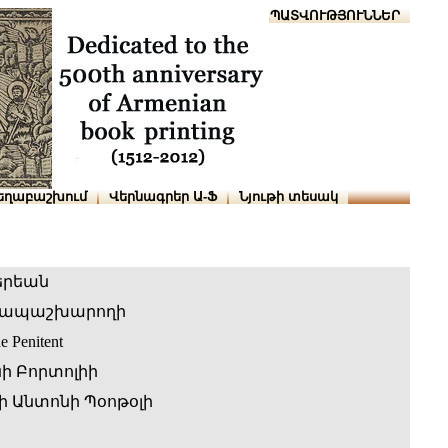
Տուն
Օգնություն
ՆԱԽԱՊԱՏՎՈՒԹՅՈՒՆՆԵՐ
եղաբաշխում
Վերնագրեր Ա-Ֆ
Նյութի տեսակ
երեան
ն ապաշխարողի
e Penitent
ի Բորտոլիի
 Անտոնի Պօոթօլի