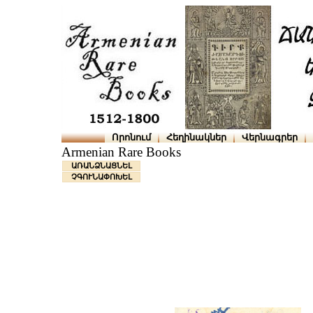
Որոնում
Հեղինակներ
Վերնագրեր
Armenian Rare Books
ԱՌԱՆՁՆԱՑՆԵԼ
ՉԳՈՒՆԱՓՈԽԵԼ