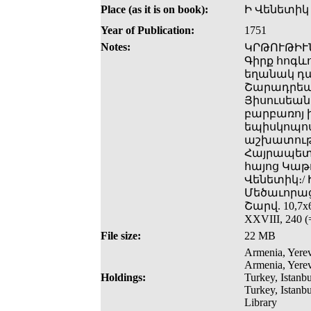
Place (as it is on book):
Ի Վենետիկ
Year of Publication:
1751
Notes:
ԿՐԹՈՒԹԻՒՆ
Գիրք հոգևո
եղանակ դառ
Շարադրեալ 
Յիսուսեան
բարբառոյ ի
եպիսկոպոսէ
աշխատութ
Հայրապետու
հայոց Կաթու
Վենետիկ։/
Մեծաւորաց
Շարվ. 10,7x
XXVIII, 240 (
File size:
22 MB
Armenia, Yerev
Armenia, Yerev
Holdings:
Turkey, Istanbu
Turkey, Istanb
Library