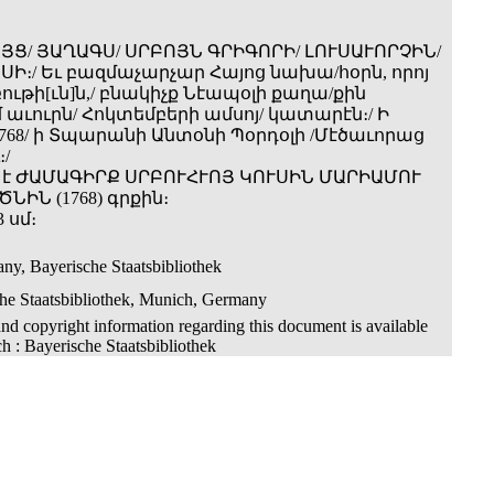
Ց/ ՅԱՂԱԳՍ/ ՍՐԲՈՅՆ ԳՐԻԳՈՐԻ/ ԼՈՒՍԱՒՈՐՉԻՆ/
Ի։/ Եւ բազմաչարչար Հայոց նախա­/հօրն, որոյ
թի[ւն]ն,/ բնակիչք Նէապօլի քաղա­/քին
աւուրն/ Հոկտեմբերի ամսոյ/ կատարէն։/ Ի
1768/ ի Տպարանի Անտօնի Պօրդօլի /Մէծաւորաց
/
է ԺԱՄԱԳԻՐՔ ՍՐԲՈՒՀՒՈՅ ԿՈՒՍԻՆ ՄԱՐԻԱՄՈՒ
ԻՆ (1768) գրքին։
3 սմ։
y, Bayerische Staatsbibliothek
he Staatsbibliothek, Munich, Germany
nd copyright information regarding this document is available
h : Bayerische Staatsbibliothek