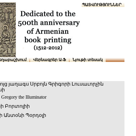
Տուն
Օգնություն
ՆԱԽԱՊԱՏՎՈՒԹՅՈՒՆՆԵՐ
եղաբաշխում
Վերնագրեր Ա-Ֆ
Նյութի տեսակ
ց յաղագս Սրբոյն Գրիգորի Լուսաւորչին
սի
 Gregory the Illuminator
ի Բորտոլիի
 Անտօնի Պօրդօլի