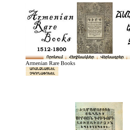
Որոնում
Հեղինակներ
Վերնագրեր
Armenian Rare Books
ԱՌԱՆՁՆԱՑՆԵԼ
ՉԳՈՒՆԱՓՈԽԵԼ