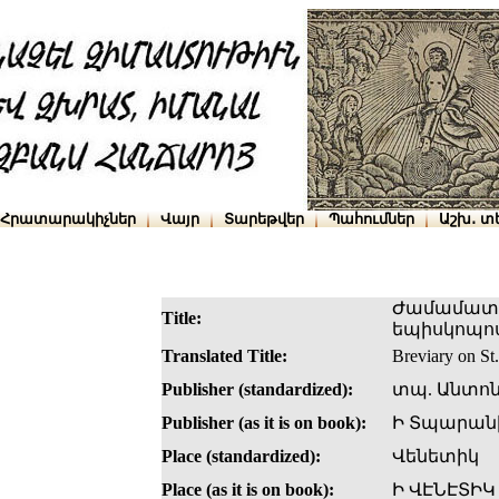
Հրատարակիչներ
Վայր
Տարեթվեր
Պահումներ
Աշխ․ տ
Ժամամատոյ
Title:
եպիսկոպո
Translated Title:
Breviary on St.
Publisher (standardized):
տպ. Անտոն
Publisher (as it is on book):
Ի Տպարանի
Place (standardized):
Վենետիկ
Place (as it is on book):
Ի ՎԷՆԷՏԻԿ