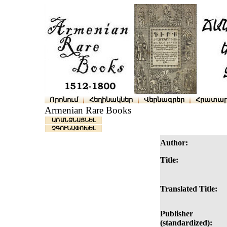
Որոնում
Հեղինակներ
Վերնագրեր
Հրատար
Armenian Rare Books
ԱՌԱՆՁՆԱՑՆԵԼ
ՉԳՈՒՆԱՓՈԽԵԼ
Author:
Title:
Translated Title:
Publisher
(standardized):