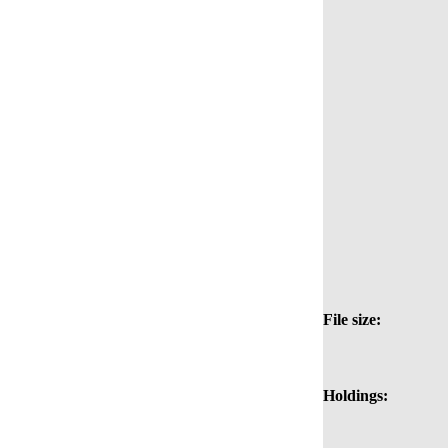
File size:
Holdings: