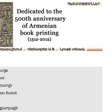
Տուն
Օգնություն
ՆԱԽԱՊԱՏՎՈՒԹՅՈՒՆՆԵՐ
եղաբաշխում
Վերնագրեր Ա-Ֆ
Նյութի տեսակ
ւղթ
ord
րտոլի
io Bortoli
 քաղաքի