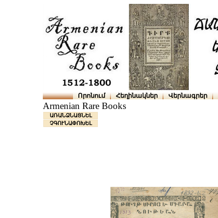
Որոնում
Հեղինակներ
Վերնագրեր
Armenian Rare Books
ԱՌԱՆՁՆԱՑՆԵԼ
ՉԳՈՒՆԱՓՈԽԵԼ