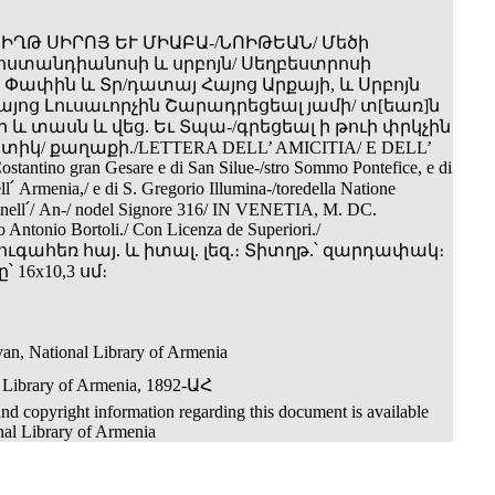
ՈԻՂԹ ՍԻՐՈՅ ԵՒ ՄԻԱԲԱ-/ՆՈԻԹԵԱՆ/ Մեծի
ոստանդիանոսի և սրբոյն/ Սեղբեստրոսի
 Փափին և Տր/դատայ Հայոց Արքայի, և Սրբոյն
այոց Լուսաւորչին Շարադրեցեալ յամի/ տ[եառ]ն
 և տասն և վեց. Եւ Տպա-/գրեցեալ ի թուի փրկչին
ետիկ/ քաղաքի./LETTERA DELL’ AMICITIA/ E DELL’
tantino gran Gesare e di San Silue-/stro Sommo Pontefice, e di
ll՛ Armenia,/ e di S. Gregorio Illumina-/toredella Natione
 nell՛/ An-/ nodel Signore 316/ IN VENETIA, M. DC.
Antonio Bortoli./ Con Licenza de Superiori./
ւգահեռ հայ. և իտալ. լեզ.։ Տիտղթ.՝ զարդափակ։
 16x10,3 սմ։
an, National Library of Armenia
 Library of Armenia, 1892-ԱՀ
nd copyright information regarding this document is available
nal Library of Armenia