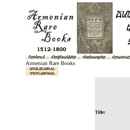
Որոնում
Հեղինակներ
Վերնագրեր
Հրատար
Armenian Rare Books
ԱՌԱՆՁՆԱՑՆԵԼ
ՉԳՈՒՆԱՓՈԽԵԼ
Title: