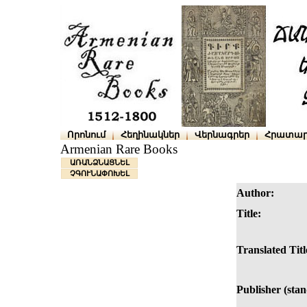
Որոնում
Հեղինակներ
Վերնագրեր
Հրատար
Armenian Rare Books
ԱՌԱՆՁՆԱՑՆԵԼ
ՉԳՈՒՆԱՓՈԽԵԼ
Author:
Title:
Translated Titl
Publisher (sta