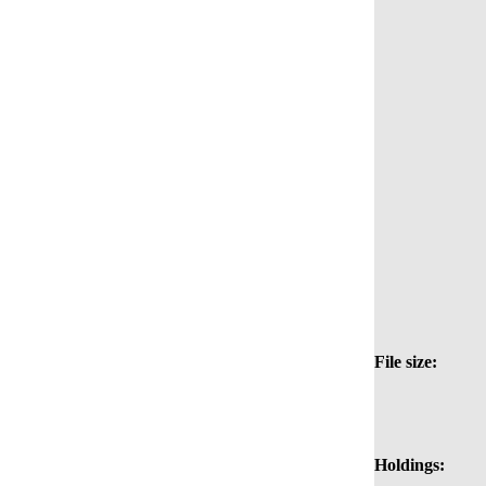
File size:
Holdings: