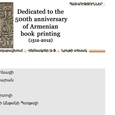
Տուն
Օգնություն
ՆԱԽԱՊԱՏՎՈՒԹՅՈՒՆՆԵՐ
եղաբաշխում
Վերնագրեր Ա-Ֆ
Նյութի տեսակ
ինացի
նարան
րտոլի
 Անթօնի Պօռթօլի