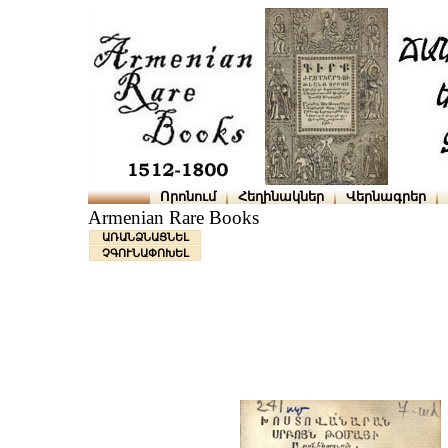
Որոնում
Հեղինակներ
Վերնագրեր
Armenian Rare Books
ԱՌԱՆՁՆԱՑՆԵԼ
ՉԳՈՒՆԱՓՈԽԵԼ