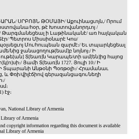
ՐԱՆ/ ՍՐԲՈՅՆ ԹՕՄԱՅԻ/ Աքուինացւոյն,/ Որում
ոստովանա­/հօր, թէ Խոստովանորդւոյ /
/ Թարգմանեցեալ ի Լաթինականէ/ առ հայկական
էր/ Պետրոս Միսսիօնարէ Կոս­/
օլսեցւոյ Մու­/հուպեան զարմէ։/ Եւ տպարկեցեալ
մե­/նից ջանացողութ[եամ]բ նոյնոյ։/ Ի
ւթե[ան] Տ[եառ]ն Կարապե­/տի ամ[են]ից հայոց
]կ[ո]սի։/ Յամի Տ[եառ]ն 1727. Յուլի 10:/ Ի
 Ի Տպարանի Անթօնի Պօռթօլի։/ Հրամանաւ
 և Փռի­/վիլէճիով գերազանցագու/նեղի
։/
 սմ։
1) էջ։
an, National Library of Armenia
 Library of Armenia
nd copyright information regarding this document is available
nal Library of Armenia