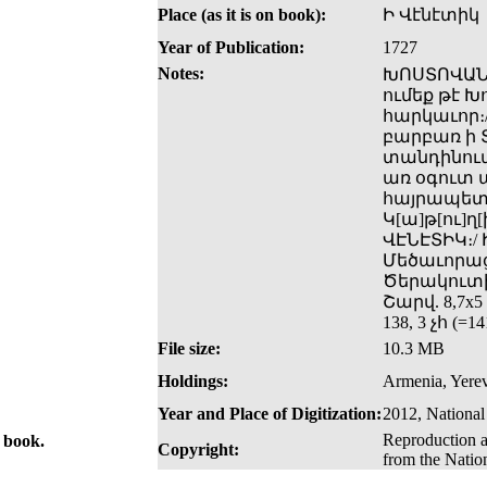
Place (as it is on book):
Ի Վէնէտիկ
Year of Publication:
1727
Notes:
ԽՈՍՏՈՎԱՆԱ
ումեք թէ Խ
հարկաւոր։
բարբառ ի Տ
տանդինուպ
առ օգուտ ա
հայրապետո
Կ[ա]թ[ու]ղ[ի
ՎԷՆԷՏԻԿ։/
Մեծաւորաց,
Ծերակուտի
Շարվ. 8,7x5
138, 3 չհ (=14
File size:
10.3 MB
Holdings:
Armenia, Yerev
Year and Place of Digitization:
2012, National
Reproduction a
e book.
Copyright:
from the Natio