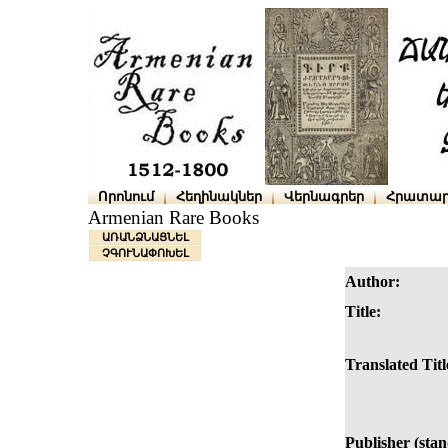
Որոնում
Հեղինակներ
Վերնագրեր
Հրատար
Armenian Rare Books
ԱՌԱՆՁՆԱՑՆԵԼ
ՉԳՈՒՆԱՓՈԽԵԼ
Author:
Title:
Translated Titl
Publisher (sta