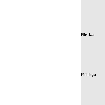
File size:
Holdings: