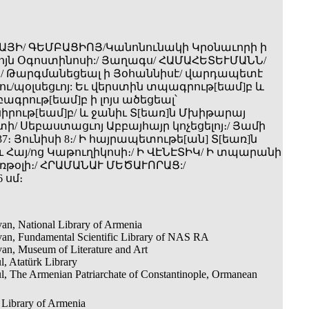
ԱՅԻ/ ԳԵՄԲԱՑԻՈՅ/Կանոնունակի Կրօնաւորի ի
բոյն Օգոստինոսի:/ Յաղագս/ ՀԱՄԱՀԵՏԵՒՄԱՆՆ/
/ Թարգմանեցեալ ի Յօհաննիսէ/ վարդապետէ
ւ/պօլսեցւոյ: Եւ վերստին տպագրութ[եամ]բ և
բագրութ[եամ]բ ի լոյս ածեցեալ՝
ութ[եամ]բ/ և ջանիւ Տ[եառ]ն Մխիթարայ
/ Սեբաստացւոյ Աբբայհայր կոչեցելոյ։/ Յամի
737։ Յունիսի 8։/ Ի հայրապետութե[ան] Տ[եառ]ն
 Հայ/ոց Կաթուղիկոսի։/ Ի ՎԷՆԷՏԻԿ/ Ի տպարանի
ռթօլի։/ ՀՐԱՄԱՆԱՒ ՄԵԾԱՒՈՐԱՑ:/
6 սմ։
an, National Library of Armenia
van, Fundamental Scientific Library of NAS RA
an, Museum of Literature and Art
l, Atatürk Library
ul, The Armenian Patriarchate of Constantinople, Ormanean
 Library of Armenia