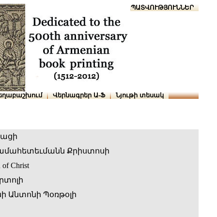
Տուն
Օգնություն
ՆԱԽԱՊԱՏՎՈՒԹՅՈՒՆՆԵՐ
եղաբաշխում
Վերնագրեր Ա-Ֆ
Նյութի տեսակ
բացի
ամահետեւմանն Քրիստոսի
 of Christ
րտոլի
 Անտոնի Պօռթօլի