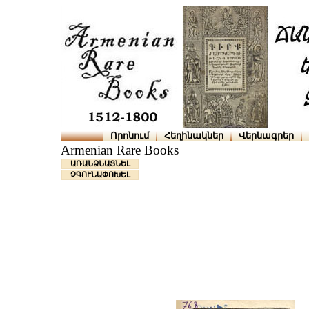
Որոնում
Հեղինակներ
Վերնագրեր
Armenian Rare Books
ԱՌԱՆՁՆԱՑՆԵԼ
ՉԳՈՒՆԱՓՈԽԵԼ