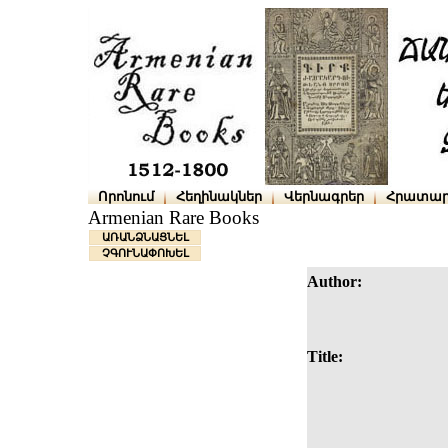
Որոնում
Հեղինակներ
Վերնագրեր
Հրատար
Armenian Rare Books
ԱՌԱՆՁՆԱՑՆԵԼ
ՉԳՈՒՆԱՓՈԽԵԼ
Author:
Title: