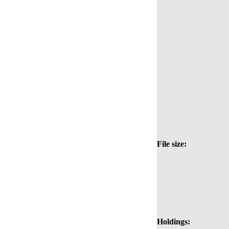
File size:
Holdings: