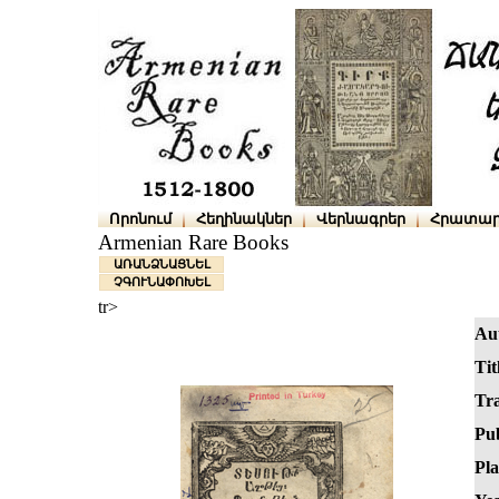
Որոնում
Հեղինակներ
Վերնագրեր
Հրատար
Armenian Rare Books
ԱՌԱՆՁՆԱՑՆԵԼ
ՉԳՈՒՆԱՓՈԽԵԼ
tr>
Au
Tit
Tra
Pub
Pla