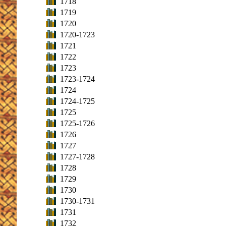
1718
1719
1720
1720-1723
1721
1722
1723
1723-1724
1724
1724-1725
1725
1725-1726
1726
1727
1727-1728
1728
1729
1730
1730-1731
1731
1732