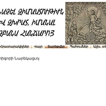
Հրատարակիչներ
Վայր
Տարեթվեր
Պահումներ
Աշխ․ տ
Գրիգորի Նարեկացւոյ