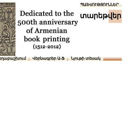
Տուն
Օգնություն
ՆԱԽԱՊԱՏՎՈՒԹՅՈՒՆՆԵՐ
տարեթվեր
եղաբաշխում
Վերնագրեր Ա-Ֆ
Նյութի տեսակ