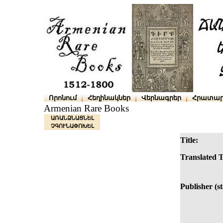
Որոնում
Հեղինակներ
Վերնագրեր
Հրատար
Armenian Rare Books
ԱՌԱՆՁՆԱՑՆԵԼ
ՉԳՈՒՆԱՓՈԽԵԼ
Title:
Translated T
Publisher (s