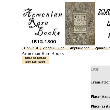
Որոնում
Հեղինակներ
Վերնագրեր
Հրատար
Armenian Rare Books
ԱՌԱՆՁՆԱՑՆԵԼ
ԳՈՒՆԱՓՈԽՈՒՄ
Title:
Translated 
Place (stan
Place (as it