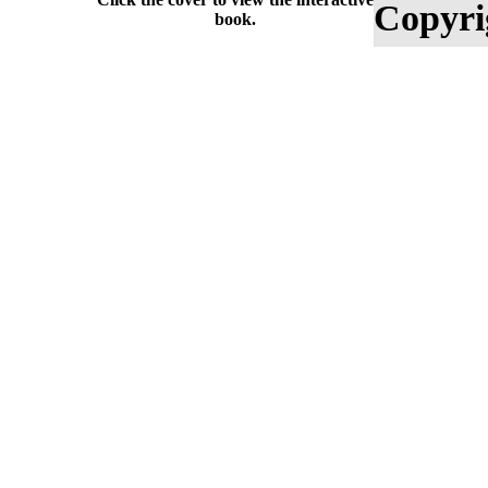
Copyri
book.