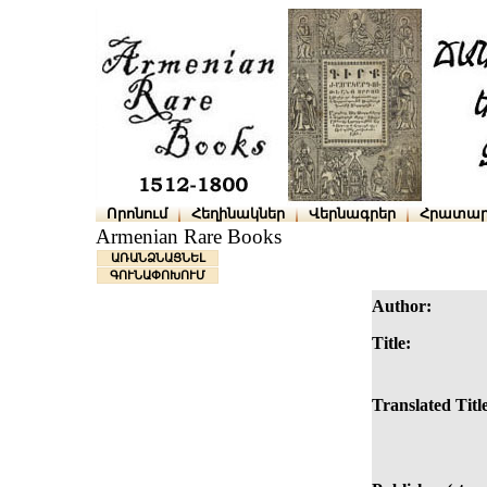
Որոնում
Հեղինակներ
Վերնագրեր
Հրատար
Armenian Rare Books
ԱՌԱՆՁՆԱՑՆԵԼ
ԳՈՒՆԱՓՈԽՈՒՄ
Author:
Title:
Translated Titl