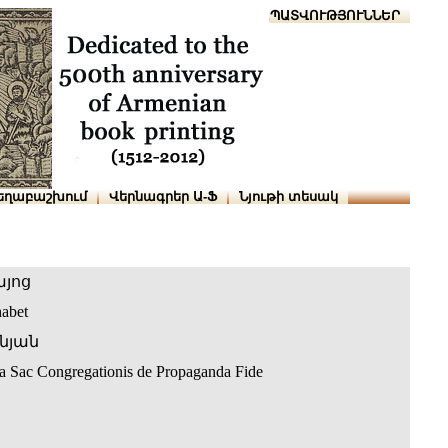
Տուն
Օգնություն
ՆԱԽԱՊԱՏՎՈՒԹՅՈՒՆՆԵՐ
եղաբաշխում
Վերնագրեր Ա-Ֆ
Նյութի տեսակ
այոց
abet
նյան
a Sac Congregationis de Propaganda Fide