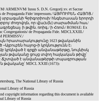
ARMENVM/ Iussu S. D.N. Gregorij xv. et Sacrae
nis de Propaganda Fide/ impressum./ ԱՅԲՈՒԲԵՆ ՀԱՅՈՑ./
սրբազանի Գրիգորիոսի/ հնգետասան երորդի
բոյ/ ժողովոյն, որ վ[ա]ս]ն] տարածման հաւ/
րեցեալ։ ի թվին. ռոիգ./ ի Հռոմ։/ ROMAE: Ex
ac Congregationis/ de Propaganda Fide. MDCLXXIII./
 PERMISSV./
ույն հրատարակությունը 1623 թվականին
Այբուբեն հայոց»­ի կրկնությունն է։
մբ կրկնված է գրքի անվանաթերթը, նույնիսկ
ան թվականը ցույց տվող հայկական թիվը՝
3): Ճշտված է անվանաթերթի տպագրության
թվականը՝ MDCL XXIII (1673)։
etersburg, The National Library of Russia
onal Library of Russia
nd copyright information regarding this document is available
nal Library of Russia