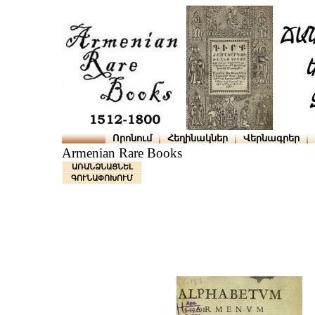
Որոնում
Հեղինակներ
Վերնագրեր
Armenian Rare Books
ԱՌԱՆՁՆԱՑՆԵԼ
ԳՈՒՆԱՓՈԽՈՒՄ