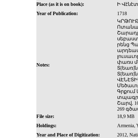
Place (as it is on book):
Ի Վէնէ
Year of Publication:
1718
ԿՐԹՈՒԹ
Ոտանաւո
Շարադր
սեբաստա
րենց Պ
արդեամբ
լուսաւո
փառս մե
Notes:
Տ[եառ]ն
Տ[եառ]ն 
ՎԷՆԷՏԻ
Մեծաւո
Գրքում
տպագրվե
Շարվ. 10
269 գծա
File size:
18,9 MB
Holdings:
Armenia, Y
Year and Place of Digitization:
2012, Nat