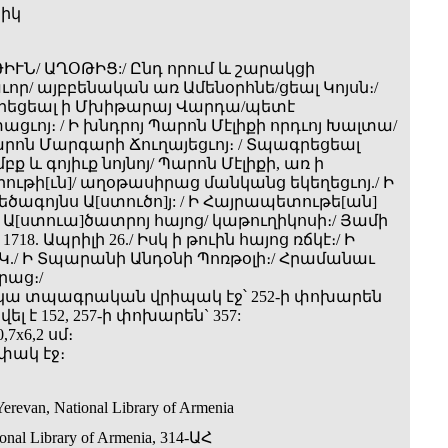
տիկ
ԻՒՆ/ ԱՂՕԹԻՑ:/ Ընդ որում և շարակցի
ր/ այբբենական առ Ամենօրհնե/ցեալ Կոյսն։/
եցեալ ի Մխիթարայ Վարդա/պետէ
ցւոյ։ / Ի խնդրոյ Պարոն Մէլիքի որդւոյ Խալտա/
արոն Մարգարի Ճուղայեցւոյ։ / Տպագրեցեալ
ք և գոյիւք նոյնոյ/ Պարոն Մէլիքի, առ ի
րութի[ւն]/ աղօթասիրաց մանկանց եկեղեցւոյ./ Ի
ծագոյնս Ա[ստուծո]յ: / Ի Հայրապետութե[ան]
 Ա[ստուա]ծատրոյ հայոց/ կաթուղիկոսի։/ Յամի
1718. Ապրիլի 26./ Իսկ ի թուին հայոց ռճկէ։/ Ի
Կ./ Ի Տպարանի Անդօնի Պոռթօլի։/ Հրամանաւ
րաց։/
 կա տպագրական վրիպակ էջ՝ 252-ի փոխարեն
լ է 152, 257-ի փոխարեն` 357:
,7x6,2 սմ։
փակ էջ։
erevan, National Library of Armenia
ional Library of Armenia, 314-ԱՀ