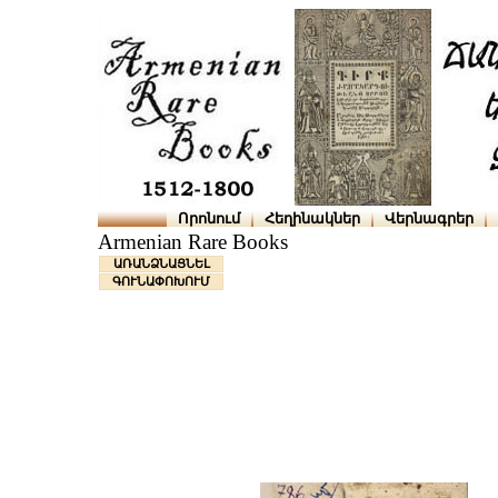
Որոնում
Հեղինակներ
Վերնագրեր
Armenian Rare Books
ԱՌԱՆՁՆԱՑՆԵԼ
ԳՈՒՆԱՓՈԽՈՒՄ