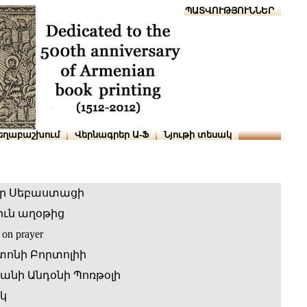
Տուն
Օգնություն
ՆԱԽԱՊԱՏՎՈՒԹՅՈՒՆՆԵՐ
եղաբաշխում
Վերնագրեր Ա-Ֆ
Նյութի տեսակ
ր Սեբաստացի
իւն աղօթից
n on prayer
տոնի Բորտոլիի
անի Անդօնի Պոռթօլի
կ