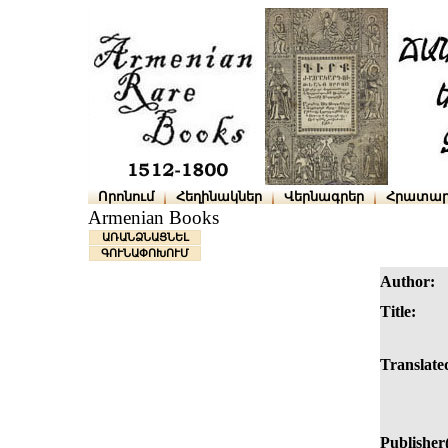
Որոնում
Հեղինակներ
Վերնագրեր
Հրատար
Armenian Books
ԱՌԱՆՁՆԱՑՆԵԼ
ԳՈՒՆԱՓՈԽՈՒՄ
Author:
Title:
Translated
Publisher