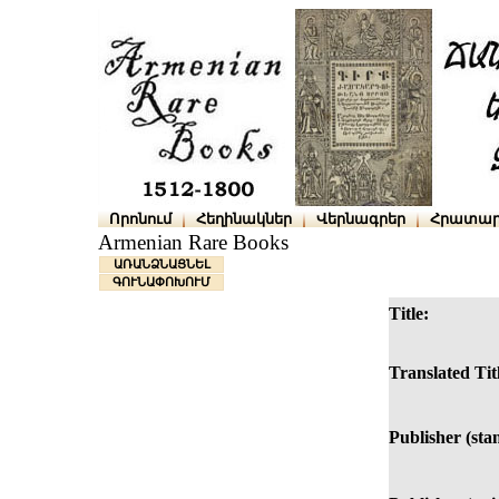
Որոնում
Հեղինակներ
Վերնագրեր
Հրատար
Armenian Rare Books
ԱՌԱՆՁՆԱՑՆԵԼ
ԳՈՒՆԱՓՈԽՈՒՄ
Title:
Translated Tit
Publisher (sta