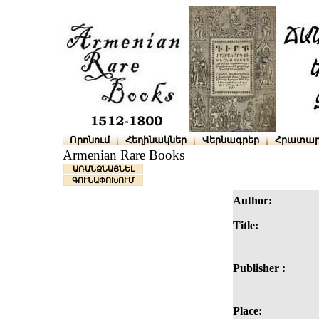
Որոնում
Հեղինակներ
Վերնագրեր
Հրատար
Armenian Rare Books
ԱՌԱՆՁՆԱՑՆԵԼ
ԳՈՒՆԱՓՈԽՈՒՄ
Author:
Title:
Publisher :
Place: