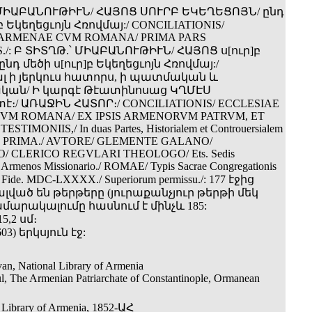
 ՄԻԱԲԱՆՈՒԹԻՒՆ/ ՀԱՅՈՑ ՍՈՒՐԲ ԵԿԵՂԵՑՈՅՆ/ ընդ
բ Եկեղեցւոյն Հռովմայ:/ CONCILIATIONIS/
 ARMENAE CVM ROMANA/ PRIMA PARS
S./: Բ ՏԻՏՂԹ.՝ ՄԻԱԲԱՆՈՒԹԻՒՆ/ ՀԱՅՈՑ ս[ուր]բ
ընդ մեծի ս[ուր]բ Եկեղեցւոյն Հռովմայ:/
 ի յերկուս հատորս, ի պատմական և
կան/ Ի կարգէ Թէատինոսաց ԿՂՄԷՍ
/ ԱՌԱՋԻՆ ՀԱՏՈՐ։/ CONCILIATIONIS/ ECCLESIAE
VM ROMANA/ EX IPSIS ARMENORVM PATRVM, ET
IMONIIS,/ In duas Partes, Historialem et Controuersialem
ARS PRIMA./ AVTORE/ GLEMENTE GALANO/
/ CLERICO REGVLARI THEOLOGO/ Ets. Sedis
d Armenos Missionario./ ROMAE/ Typis Sacrae Congregationis
 Fide. MDC-LXXXX./ Superiorum permissu./: 177 էջից
ված են թերթերը (յուրաքանչյուր թերթի մեկ
համարակալումը հասնում է մինչև 185:
5,2 սմ։
 603) երկսյուն էջ:
an, National Library of Armenia
ul, The Armenian Patriarchate of Constantinople, Ormanean
 Library of Armenia, 1852-ԱՀ