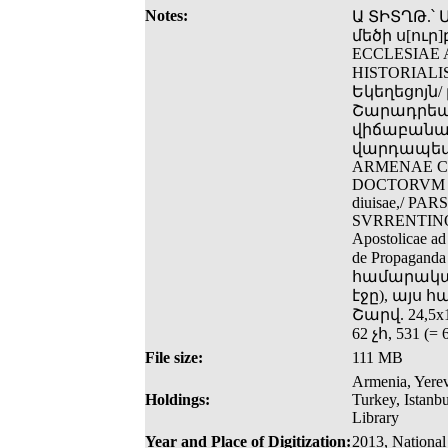
Notes:
Ա ՏԻՏՂԹ.՝
մեծի ս[ուր]
ECCLESIAE
HISTORIALI
Եկեղեցոյն/ 
Շարադրեալ
վիճաբանա
վարդապետէ։
ARMENAE C
DOCTORVM TEST
diuisae,/ P
SVRRENTINO
Apostolicae a
de Propaganda
համարակալ
էջը), այս 
Շարվ. 24,5x1
62 չհ, 531 (=
File size:
111 MB
Armenia, Yerev
Holdings:
Turkey, Istanb
Library
Year and Place of Digitization:
2013, National