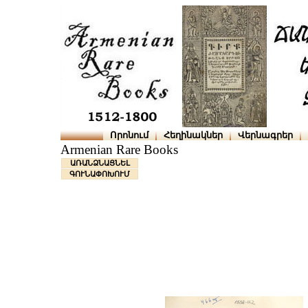
Որոնում
Հեղինակներ
Վերնագրեր
Armenian Rare Books
ԱՌԱՆՁՆԱՑՆԵԼ
ԳՈՒՆԱՓՈԽՈՒՄ