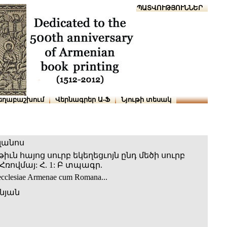
Տուն
Օգնություն
ՆԱԽԱՊԱՏՎՈՒԹՅՈՒՆՆԵՐ
եղաբաշխում
Վերնագրեր Ա-Ֆ
Նյութի տեսակ
լանոս
ւն հայոց սուրբ եկեղեցւոյն ընդ մեծի սուրբ
 Հռովմայ: Հ. 1: Բ տպագր.
 ecclesiae Armenae cum Romana...
նյան