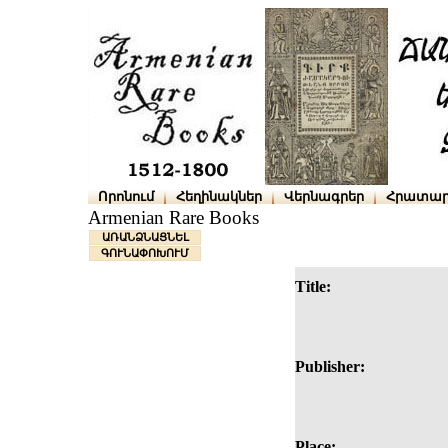
Որոնում
Հեղինակներ
Վերնագրեր
Հրատար
Armenian Rare Books
ԱՌԱՆՁՆԱՑՆԵԼ
ԳՈՒՆԱՓՈԽՈՒՄ
Title:
Publisher:
Place: