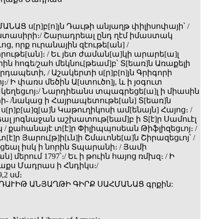
ԱՆԱՑ ս[ր]բ[ո]յն Դաւթի անյաղթ փիլիսոփայի՝ /
ստասիրի։/ Շարադրեալ ընդ ղէմ իմաստակ
ց, որք ուրանային զէութե[ան] /
ութե[ան]։ / Եւ յետ ժաման[ա]կի արարե[ա]լ
որին հոգե/շահ մեկնու[թեամ]բ՝ Տ[եառ]ն Առաքելի
դապետի, / Աշակերտի ս[ր]բ[ո]յն Գրիգորի
/ Ի փառս մեծին Ա[ստուծո]յ, և ի յօգուտ
կեղեցւոյ։/ Նարդիեանս տպագրեցե[ա]լ ի միասին
րի- /նակաց ի Հայրապետութե[ան] Տ[եառ]ն
ս[ր]բ[ա]զ[ա]ն Կաթուղիկոսի ամ[ենայն] Հայոց։ /
ալ յոգնաջան աշխատութ[եամ]բ ի Տ[է]ր Սամուէլ
 / քահանայէ տ[է]ր Փիլիպպոսեան Թիֆլիզեցւոյ։ /
[է]ր Յարու[թ]ի[ւն]ի Շմաւոնե[ա]ն Շիրազեցւոյ՝ /
եալ իսկ ի նորին Տպարանի։ / Յամի
ն] մերում 1797՝։/ Եւ ի թուին հայոց ռմխզ։ / Ի
քս Մադրաս ի Հնդիկս։/
,2 սմ։
 ԴԱՒԻԹ ԱՆՅԱՂԹԻ ԳԻՐՔ ՍԱՀՄԱՆԱՑ գրքին: