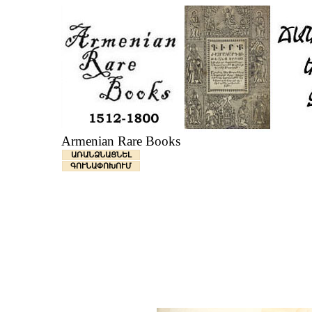
Armenian Rare Books
ԱՌԱՆՁՆԱՑՆԵԼ
ԳՈՒՆԱՓՈԽՈՒՄ