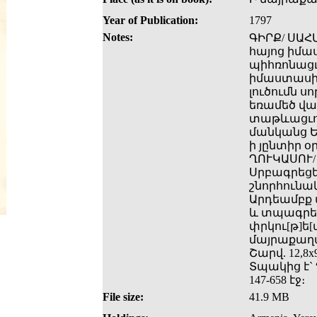
Year of Publication:
1797
Notes:
ԳԻՐՔ/ ՍԱՀՄ
հայոց իմա
պիհռոնացւո
իմաստասիր
լուծումն ս
եռամեծ վար
տաթևացւոյ։
մանկանց Ե
ի յընտիր օ
ՂՈՒԿԱՍՈՒ/ 
Սրբագրեցե
շնորհունակ
Արդեամբք տ
և տպագրեց
փրկու[թ]ե[ա
մայրաքաղա
Շարվ. 12,8x9
Տպակից է`
147-658 էջ։
File size:
41.9 MB