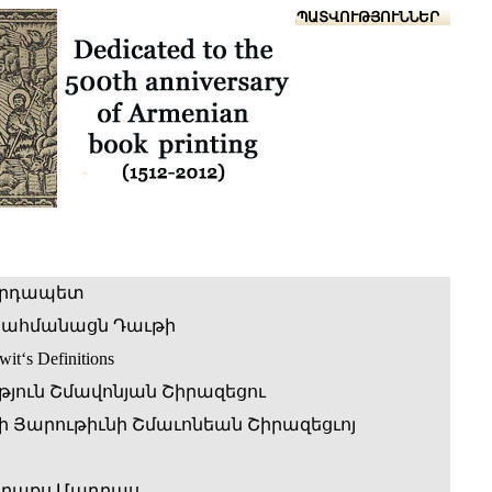
Տուն
Օգնություն
ՆԱԽԱՊԱՏՎՈՒԹՅՈՒՆՆԵՐ
արդապետ
 սահմանացն Դաւթի
wit‘s Definitions
թյուն Շմավոնյան Շիրազեցու
 Յարութիւնի Շմաւոնեան Շիրազեցւոյ
աղաքս Մադրաս