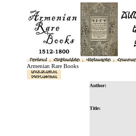
Որոնում
Հեղինակներ
Վերնագրեր
Հրատար
Armenian Rare Books
ԱՌԱՆՁՆԱՑՆԵԼ
ՉԳՈՒՆԱՓՈԽԵԼ
Author:
Title: