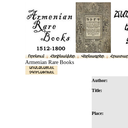
Որոնում
Հեղինակներ
Վերնագրեր
Հրատար
Armenian Rare Books
ԱՌԱՆՁՆԱՑՆԵԼ
ՉԳՈՒՆԱՓՈԽԵԼ
Author:
Title:
Place: