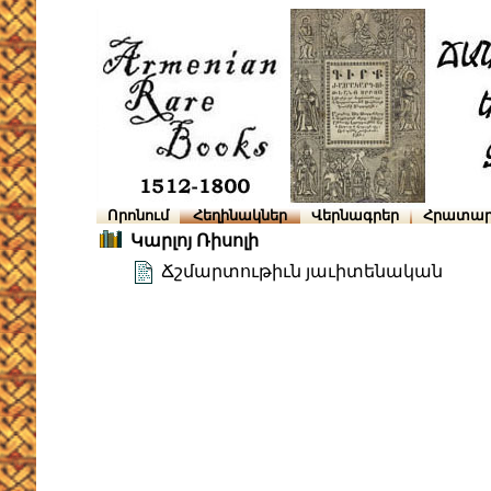
Որոնում
Հեղինակներ
Վերնագրեր
Հրատար
Կարլոյ Ռիսոլի
Ճշմարտութիւն յաւիտենական