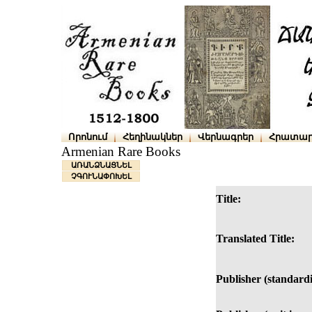
Որոնում
Հեղինակներ
Վերնագրեր
Հրատար
Armenian Rare Books
ԱՌԱՆՁՆԱՑՆԵԼ
ՉԳՈՒՆԱՓՈԽԵԼ
Title:
Translated Title:
Publisher (standardi