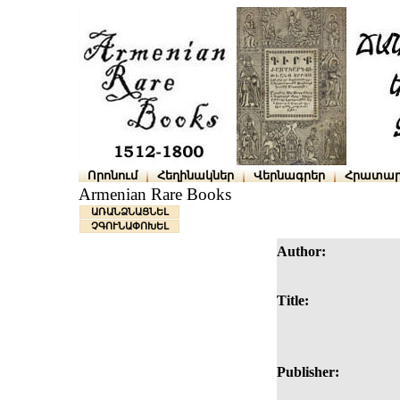
Որոնում
Հեղինակներ
Վերնագրեր
Հրատար
Armenian Rare Books
ԱՌԱՆՁՆԱՑՆԵԼ
ՉԳՈՒՆԱՓՈԽԵԼ
Author:
Title:
Publisher: