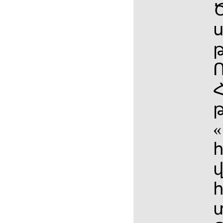
ս
«
վ