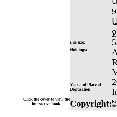
9
5
File size:
Holdings:
A
R
M
2
Year and Place of
Digitization:
I
Click the cover to view the
Copyright:
Rep
interactive book.
the