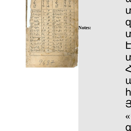
զ
Notes:
Յ