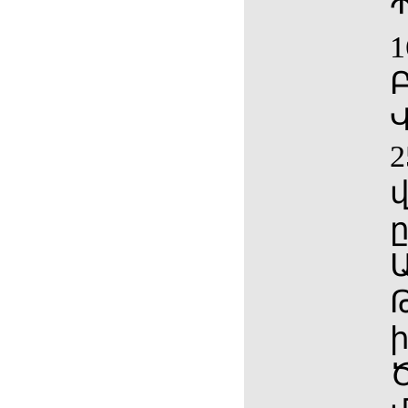
1
Բ
Վ
2
ը
Ա
ի