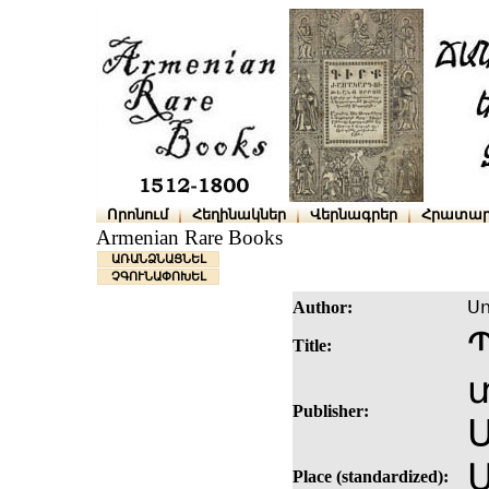
Որոնում
Հեղինակներ
Վերնագրեր
Հրատար
Armenian Rare Books
ԱՌԱՆՁՆԱՑՆԵԼ
ՉԳՈՒՆԱՓՈԽԵԼ
Author:
Սո
Title:
տ
Publisher:
Place (standardized):