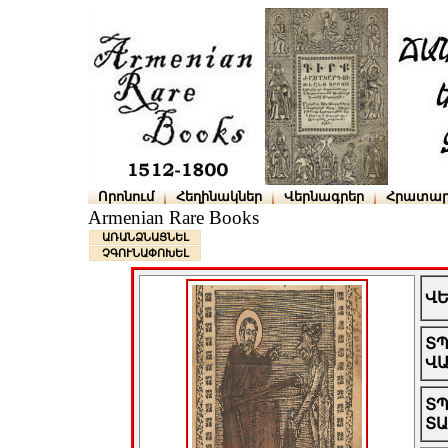
Որոնում
Հեղինակներ
Վերնագրեր
Հրատար
Armenian Rare Books
ԱՌԱՆՁՆԱՑՆԵԼ
ՉԳՈՒՆԱՓՈԽԵԼ
Վ
Տ
Վ
Տ
Տ