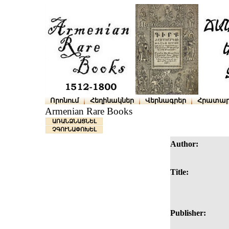
Որոնում
Հեղինակներ
Վերնագրեր
Հրատար
Armenian Rare Books
ԱՌԱՆՁՆԱՑՆԵԼ
ՉԳՈՒՆԱՓՈԽԵԼ
Author:
Title:
Publisher: