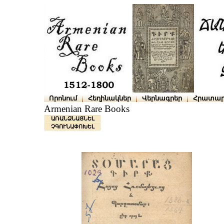
Որոնում
Հեղինակներ
Վերնագրեր
Հրատար
Armenian Rare Books
ԱՌԱՆՁՆԱՑՆԵԼ
ՉԳՈՒՆԱՓՈԽԵԼ