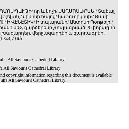
ՂՄՈՍ/ԴԱՒԹԻ/ որ և կոչի/ ՍԱՂՄՈՍԱ/ՐԱՆ։/ Տպեալ
թ]ե[ան]/ սիմոնի հայոց/ կաթուղիկոսի։/ Յամի
770։/ Ի ՎԷՆԷՏԻԿ/ Ի տպարանի/ Անտոնի Պօռթօլի։/
րանի մեջ, դարձերեսը չտպագրված։ 9 փորագիր
լխազարդեր, վերջազարդեր և զարդագրեր։
8x4,7 սմ։
lfa All Saviour's Cathedral Library
a All Saviour's Cathedral Library
nd copyright information regarding this document is available
ulfa All Saviour's Cathedral Library