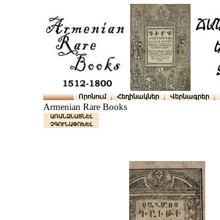
Որոնում
Հեղինակներ
Վերնագրեր
Armenian Rare Books
ԱՌԱՆՁՆԱՑՆԵԼ
ՉԳՈՒՆԱՓՈԽԵԼ