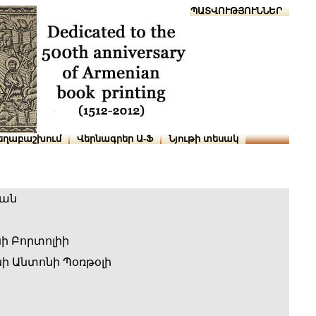
Տուն
Օգնություն
ՆԱԽԱՊԱՏՎՈՒԹՅՈՒՆՆԵՐ
եղաբաշխում
Վերնագրեր Ա-Ֆ
Նյութի տեսակ
ան
ի Բորտոլիի
 Անտոնի Պօռթօլի