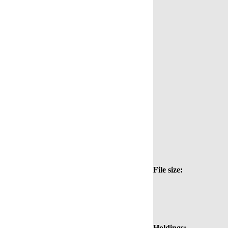
File size:
Holdings: