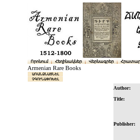
Որոնում
Հեղինակներ
Վերնագրեր
Հրատար
Armenian Rare Books
ԱՌԱՆՁՆԱՑՆԵԼ
ՉԳՈՒՆԱՓՈԽԵԼ
Author:
Title:
Publisher: