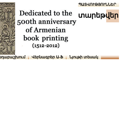
Տուն
Օգնություն
ՆԱԽԱՊԱՏՎՈՒԹՅՈՒՆՆԵՐ
տարեթվեր
եղաբաշխում
Վերնագրեր Ա-Ֆ
Նյութի տեսակ