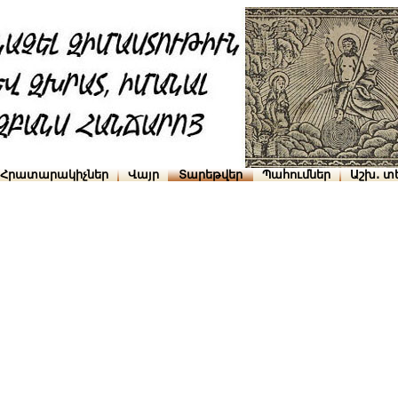
Հրատարակիչներ
Վայր
Տարեթվեր
Պահումներ
Աշխ․ տ