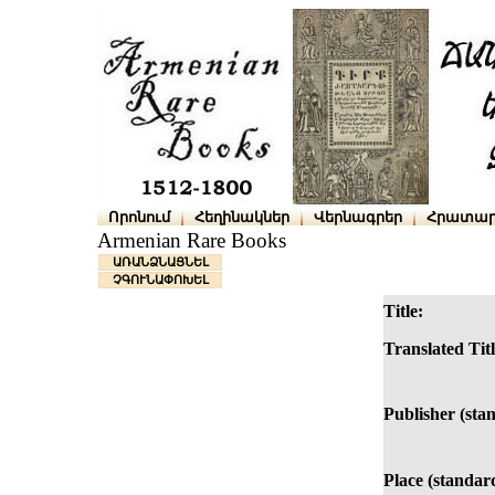
Որոնում
Հեղինակներ
Վերնագրեր
Հրատար
Armenian Rare Books
ԱՌԱՆՁՆԱՑՆԵԼ
ՉԳՈՒՆԱՓՈԽԵԼ
Title:
Translated Titl
Publisher (sta
Place (standar