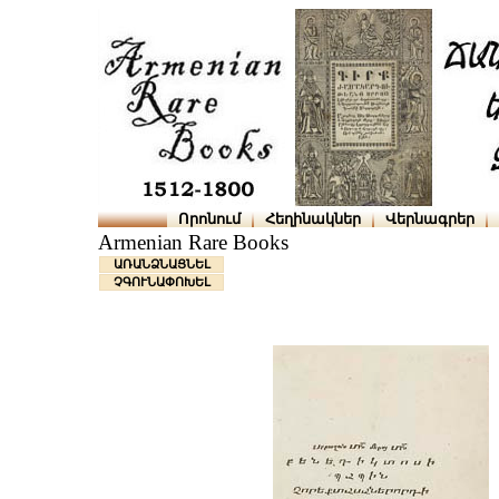
Որոնում
Հեղինակներ
Վերնագրեր
Armenian Rare Books
ԱՌԱՆՁՆԱՑՆԵԼ
ՉԳՈՒՆԱՓՈԽԵԼ