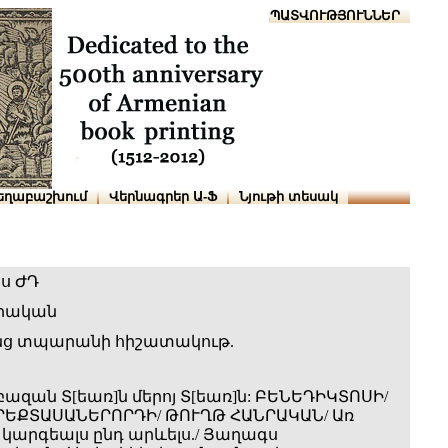
Տուն
Օգնություն
ՆԱԽԱՊԱՏՎՈՒԹՅՈՒՆՆԵՐ
եղաբաշխում
Վերնագրեր Ա-Ֆ
Նյութի տեսակ
ս ԺԴ
նրական
նց տպարանի հիշատակութ.
բազան Տ[եառ]ն մերոյ Տ[եառ]ն: ԲԵՆԵԴԻԿՏՈՍԻ/
ՐԵՔՏԱՍԱՆԵՐՈՐԴԻ/ ԹՈՒՂԹ ՀԱՆՐԱԿԱՆ/ Առ
 կարգեալս ընդ արևելս./ Յաղագս