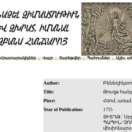
Հրատարակիչներ
Վայր
Տարեթվեր
Պահումներ
Աշխ․ տ
Author:
Բենեդիկտո
Title:
Թուղթ հա
Place:
Հռոմ, առա
Year of Publication:
1755
ՏԻՏՂԹ.՝ Սր
ՊԱՊԻՆ/ ՉՈ
միսիոնարս