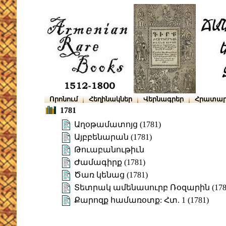
Որոնում
Հեղինակներ
Վերնագրեր
Հրատար
1781
Աղօթամատոյց (1781)
Այբբենարան (1781)
Թուաբանութիւն
Ժամագիրք (1781)
Ծառ կենաց (1781)
Տետրակ ամենասուրբ Ռօզարին (178
Քարոզք համառօտք: Հտ. 1 (1781)