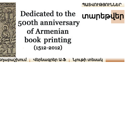
Տուն
Օգնություն
ՆԱԽԱՊԱՏՎՈՒԹՅՈՒՆՆԵՐ
տարեթվեր
եղաբաշխում
Վերնագրեր Ա-Ֆ
Նյութի տեսակ