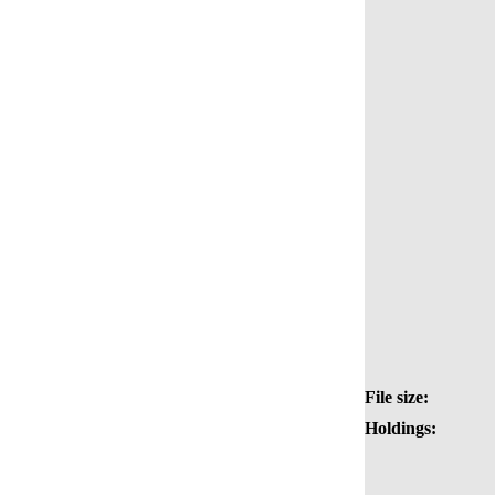
File size:
Holdings: