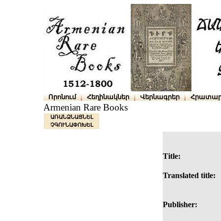
Որոնում
Հեղինակներ
Վերնագրեր
Հրատար
Armenian Rare Books
ԱՌԱՆՁՆԱՑՆԵԼ
ՉԳՈՒՆԱՓՈԽԵԼ
Title:
Translated title:
Publisher: