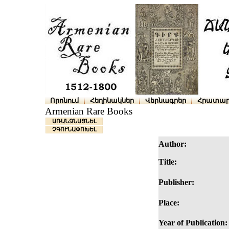
Որոնում
Հեղինակներ
Վերնագրեր
Հրատար
Armenian Rare Books
ԱՌԱՆՁՆԱՑՆԵԼ
ՉԳՈՒՆԱՓՈԽԵԼ
Author:
Title:
Publisher:
Place:
Year of Publication: