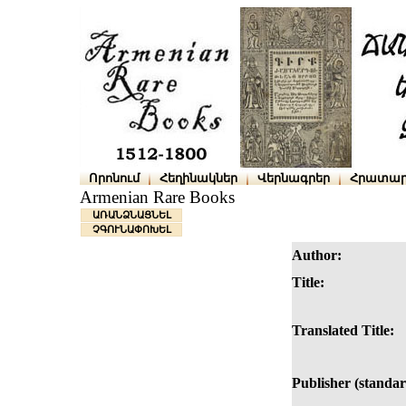
Որոնում
Հեղինակներ
Վերնագրեր
Հրատար
Armenian Rare Books
ԱՌԱՆՁՆԱՑՆԵԼ
ՉԳՈՒՆԱՓՈԽԵԼ
Author:
Title:
Translated Title:
Publisher (standar